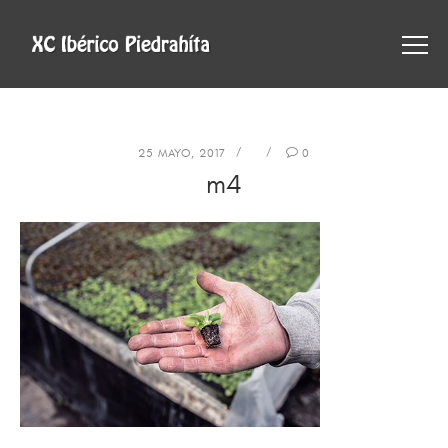
25 MAYO, 2017
0
m4