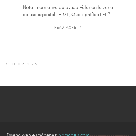
Nota informativa de ayuda Volar en la zona
de uso especial LER71 ¿Qué significa LER?…
READ MORE
OLDER POSTS
Diseño web e imágenes:
NomadAir.com
-------------------