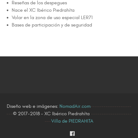
Reseñas de los despegues
Nace el XC Ibérico Piedrahíta
Volar en la zona de uso especial LER71
Bases de participación y de seguridad
Diseño web e imágenes:
NomadAir.com
-------------------
---
© 2017-2018 - XC Ibérico Piedrahíta
-------------------
---
Villa de PIEDRAHITA