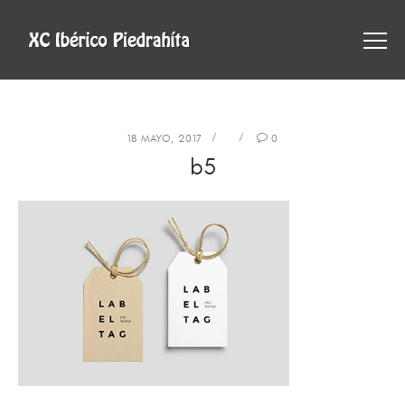
18 MAYO, 2017
0
b5