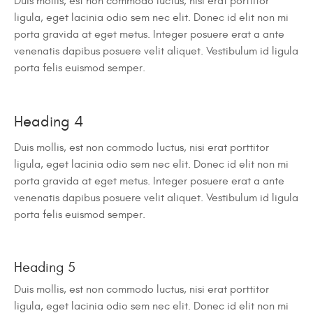
Duis mollis, est non commodo luctus, nisi erat porttitor
ligula, eget lacinia odio sem nec elit. Donec id elit non mi
porta gravida at eget metus. Integer posuere erat a ante
venenatis dapibus posuere velit aliquet. Vestibulum id ligula
porta felis euismod semper.
Heading 4
Duis mollis, est non commodo luctus, nisi erat porttitor
ligula, eget lacinia odio sem nec elit. Donec id elit non mi
porta gravida at eget metus. Integer posuere erat a ante
venenatis dapibus posuere velit aliquet. Vestibulum id ligula
porta felis euismod semper.
Heading 5
Duis mollis, est non commodo luctus, nisi erat porttitor
ligula, eget lacinia odio sem nec elit. Donec id elit non mi