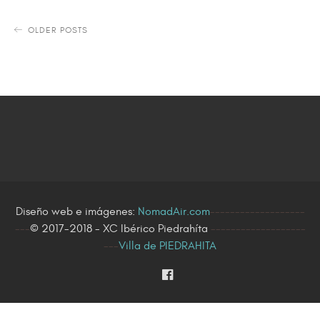
OLDER POSTS
Diseño web e imágenes:
NomadAir.com
-------------------
---
© 2017-2018 - XC Ibérico Piedrahíta
-------------------
---
Villa de PIEDRAHITA